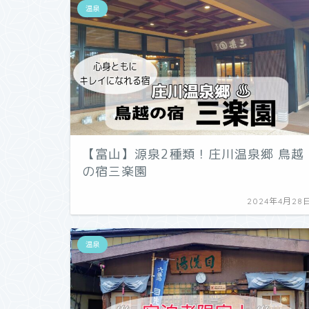
温泉
【富山】源泉2種類！庄川温泉郷 鳥越
の宿三楽園
2024年4月28
温泉