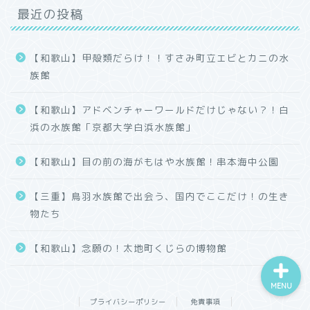
最近の投稿
【和歌山】甲殻類だらけ！！すさみ町立エビとカニの水
族館
【和歌山】アドベンチャーワールドだけじゃない？！白
ホーム
浜の水族館「京都大学白浜水族館」
プロフィール
【和歌山】目の前の海がもはや水族館！串本海中公園
カテゴリー
【三重】鳥羽水族館で出会う、国内でここだけ！の生き
物たち
【和歌山】念願の！太地町くじらの博物館
MENU
プライバシーポリシー
免責事項