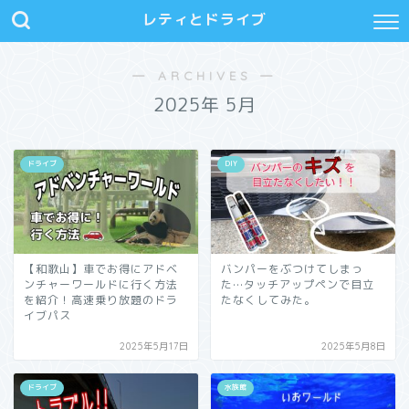
レティとドライブ
― ARCHIVES ―
2025年 5月
ドライブ
DIY
【和歌山】車でお得にアドベ
バンパーをぶつけてしまっ
ンチャーワールドに行く方法
た…タッチアップペンで目立
を紹介！高速乗り放題のドラ
たなくしてみた。
イブパス
2025年5月17日
2025年5月8日
ドライブ
水族館