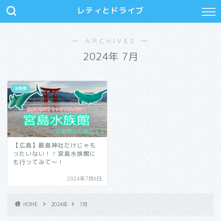
レティとドライブ
― ARCHIVES ―
2024年 7月
水族館
【広島】厳島神社だけじゃも
ったいない！！宮島水族館に
も行ってみて～！
2024年7月6日
HOME
2024年
7月