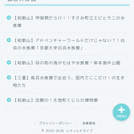
【和歌山】甲殻類だらけ！！すさみ町立エビとカニの水
族館
【和歌山】アドベンチャーワールドだけじゃない？！白
ホーム
浜の水族館「京都大学白浜水族館」
プロフィール
【和歌山】目の前の海がもはや水族館！串本海中公園
カテゴリー
【三重】鳥羽水族館で出会う、国内でここだけ！の生き
物たち
【和歌山】念願の！太地町くじらの博物館
MENU
プライバシーポリシー
免責事項
2020–2026 レティとドライブ