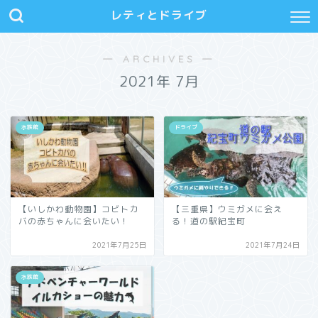
レティとドライブ
― ARCHIVES ―
2021年 7月
水族館
ドライブ
【いしかわ動物園】コビトカ
【三重県】ウミガメに会え
バの赤ちゃんに会いたい！
る！道の駅紀宝町
2021年7月25日
2021年7月24日
水族館