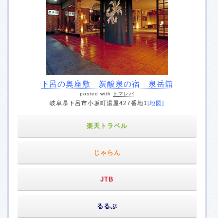
下呂の奥座敷 炭酸泉の宿 泉岳舘
posted with
トマレバ
岐阜県下呂市小坂町湯屋427番地1
[地図]
楽天トラベル
じゃらん
JTB
るるぶ