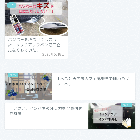
DIY
バンパーをぶつけてしまっ
た…タッチアップペンで目立
たなくしてみた。
2025年5月8日
【氷見】古民家カフェ風楽里で味わうブ
ルーベリー
【アクア】インパネの外し方を写真付き
で解説！