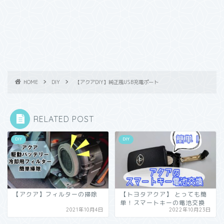
HOME
DIY
【アクアDIY】純正風USB充電ポート
RELATED POST
DIY
DIY
【アクア】フィルターの掃除
【トヨタアクア】 とっても簡
単！スマートキーの電池交換
2021年10月4日
2022年10月23日